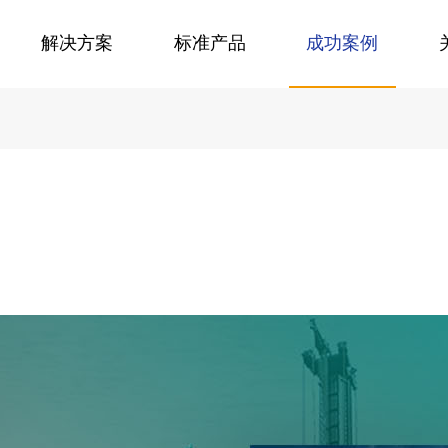
解决方案
标准产品
成功案例
CMS系统解决方案
教育系统解
雷铭B2B2C电商系统
公司简介
北京雷铭智信科技有限公司
电商交易/营销工具/分销系统/购物圈
案
融媒体内容解决方案
在线直播视
数据化贯通上下游实现资源有效整合
资源汇聚、存储、编辑、检索及应用的一站式服务
雷铭CMS信息系统
公司资质
北京雷铭智信科技有限公司
JAVA领域站群管理全媒体发布平台
案
自媒体移动解决方案
高并发考试
裂变式分销及推广自定义分红规则
实现跨终端、跨渠道的智慧全域营销
雷铭题库考试系统
联系我们
在线考试/作业管理/题库管理/直播
北京/天津/广州/湖南 四个子公司
慕课培训解
全渠道，多终端，支持供应链，打通线上线下，分销裂变，代理机制，丰富促销，等各种功能，集成人工智能和区块链技术，全开源，可定制。
雷铭B2B采购系统
打造满足直销、分销、经销不同模…