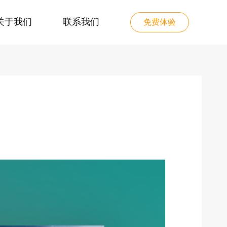
关于我们
联系我们
免费体验
决方案
雷铭B2B采购系统解决方案
发展历程
2011年公司成立，长达八年的科技长跑
频互动解决方案
多级经销管理解决方案
专业的直播、点播一站式解决方案
企业与经销商之间端到端的供…
公司新闻
北京雷铭智信科技有限公司
系统解决方案
多用户商城解决方案
信息录入与审核，试题录入，题库的生成，考生答卷，计算机自动阅卷与人工阅卷，分数查询
聚合上下游资源，构建电商生…
人才招聘
产品经理/Java工程师/UI设计师/前端
决方案
工业品电商解决方案
是基于宽带互联网和移动互谅网的分布式流媒体服务系统
市场营销与产品销售结合，提…